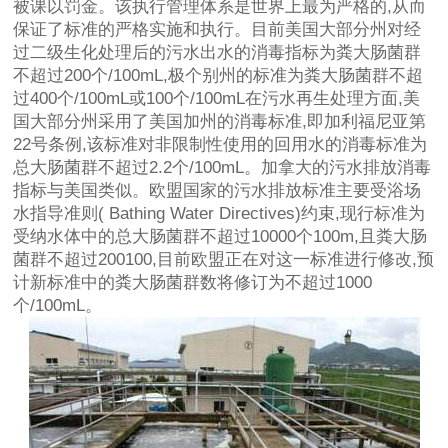
被课以罚金。该执行管理体系是世界上最为严格的,从而
保证了标准的严格实施和执行。目前美国大部分州对经
过二级生化处理后的污水出水的消毒指标为粪大肠菌群
不超过200个/100mL,极个别州的标准为粪大肠菌群不超
过400个/100mL或100个/100mL在污水再生处理方面,美
国大部分州采用了美国加州的消毒标准,即加利福尼亚第
22号条例,该标准对非限制性使用的回用水的消毒标准为
总大肠菌群不超过2.2个/100mL。加拿大的污水排放消毒
指标与美国类似。欧盟国家的污水排放标准主要受浴场
水指导准则( Bathing Water Directives)约束,现行标准为
受纳水体中的总大肠菌群不超过10000个100m,且粪大肠
菌群不超过200100,目前欧盟正在对这一标准进行修改,预
计新标准中的粪大肠菌群数将修订为不超过1000
个/100mL。