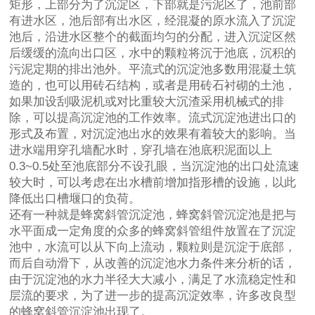
矩形，上部分为了沉淀区，下部就是污泥区了，池前部
有进水区，池后部有出水区，经混凝的原水流入了沉淀
池后，沿进水区整个的截面均匀的分配，进入沉淀区然
后缓缓的流向出口区，水中的颗粒将沉于池底，沉积的
污泥定期的排出池外。平流式的沉淀池多数用混凝土筑
造的，也可以用砖石结构，或者是用砖石衬砌的土池，
如果加设刮吸泥机或对比重较大沉渣采用机械式的排
除，可以提高沉淀池的工作效率。流式沉淀池进出口的
形式及布置，对沉淀池出水的效果有着较大的影响。当
进水端用穿孔墙配水时，穿孔墙在池底积泥面以上
0.3~0.5处至池底部分不设孔眼，当沉淀池的出口处流速
较大时，可以考虑在出水槽前增加指形槽的设施，以此
降低出口槽堰口的负荷。
还有一种就是蜂窝斜管沉淀池，蜂窝斜管沉淀池是把与
水平面成一定角度的众多的蜂窝斜管组件放置在了沉淀
池中，水流可以从下向上流动，颗粒则是沉淀于底部，
而后自动滑下，从改善的沉淀池水力条件来分析的话，
由于沉淀池的水力半径大大减小，满足了水流稳定性和
层流的要求，为了进一步的提高沉淀效率，许多改良型
的蜂窝斜管沉淀池出现了。