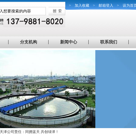
>
加入收藏
>
邮箱登入
>
设为首
分支机构
新闻中心
联系我们
天泽公司责任：同拥蓝天 共创绿泽！