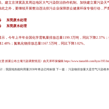
法。建立京津冀及其周边地区大气污染防治协作机制。加快建立重污染天
除此之外，要继续开展整治违法排污企业保障群众健康环保专项行动，严
备 东莞废水处理
备 东莞废水处理
示，今年上半年全国化学需氧量排放总量1199.3万吨，同比下降2.37%；氨氮
2.48%；氮氧化物排放总量1167.5万吨，同比下降3.02%。
抓紧公布土壤污染调查情况》由天泽环保编辑 https://www.tianzehb.com/hyzs/19
计：我国地热能利用量2030年将达亿吨标煤
下一篇：
污染物排放量大是空气污染根