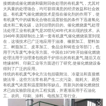
接燃烧或催化燃烧和吸附回收处理的有机废气，尤其对
大风量的处理场合，均可获得满意的经济效益和社会效
益。有机废气催化燃烧技术是指在催化剂的作用下，使
有机废气中的碳氢化合物在温度较低的条件下迅速氧化
成水和二氧化碳，达到治理的目的。催化燃烧废气处理
法处理工业有机废气是20世纪40年代末出现的技术。从
1949年美国研制出上第一套有机废气催化燃烧装置到现
在，这项技术已广泛地应用于油漆、橡胶加工、塑料加
工、树脂加工、皮革加工、食品业和铸造业等部门，也
用于汽车废气净化等方面。中国在1973年开始催化燃烧
处理法用于治理漆包线烘干炉排出的有机废气,随后又在
绝缘材料、印刷工业等方面进行了研究,使催化燃烧设备
得到了广泛的应用。
传统的有机废气净化方法包括吸附法、冷凝法和直接燃
烧法等，这些方法常有易产生二次污染、能耗大、易受
有机废气浓度和温度限制等缺点。而新兴的催化燃烧技
术已由实验阶段走向工程实践，并逐渐应用于石油化
工、农药、印刷、涂料、电线加工等行业。